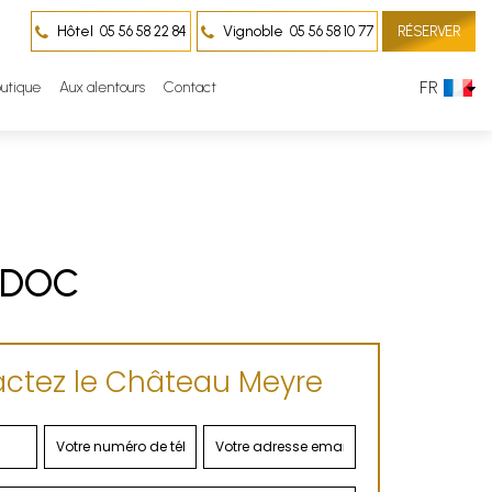
Hôtel
Vignoble
05 56 58 22 84
05 56 58 10 77
RÉSERVER
FR
utique
Aux alentours
Contact
ÉDOC
ctez le Château Meyre