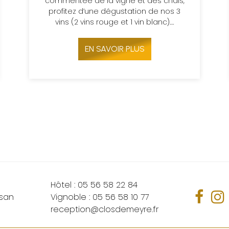
commentée de la vigne et des chais,
profitez d’une dégustation de nos 3
vins (2 vins rouge et 1 vin blanc).…
EN SAVOIR PLUS
Hôtel :
05 56 58 22 84
san
Vignoble :
05 56 58 10 77
reception@closdemeyre.fr