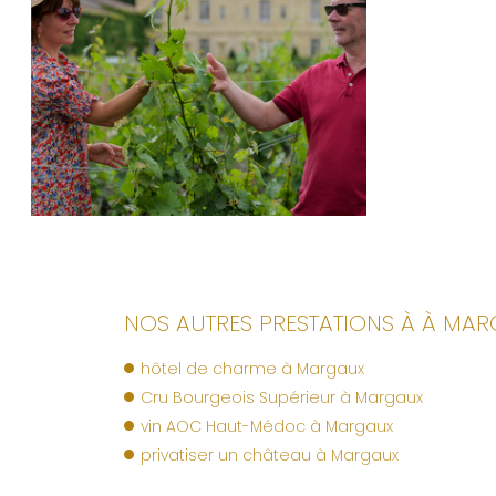
NOS AUTRES PRESTATIONS À À MAR
hôtel de charme à Margaux
Cru Bourgeois Supérieur à Margaux
vin AOC Haut-Médoc à Margaux
privatiser un château à Margaux