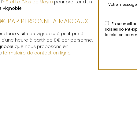
l'
hôtel Le Clos de Meyre
pour profiter d'un
de vignoble
.
E 8€ PAR PERSONNE À MARGAUX
En soumettant
saisies soient e
er d'une
visite de vignoble à petit prix à
la relation comm
e
d'une heure à partir de 8€ par personne.
ignoble
que nous proposons en
le
formulaire de contact en ligne
.