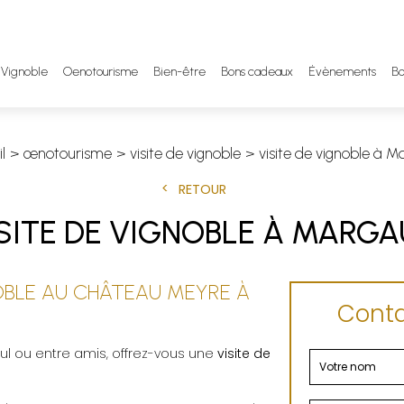
Vignoble
Oenotourisme
Bien-être
Bons cadeaux
Évènements
Bo
l
œnotourisme
visite de vignoble
visite de vignoble à 
RETOUR
SITE DE VIGNOBLE À MARG
NOBLE AU CHÂTEAU MEYRE À
Conta
l ou entre amis, offrez-vous une
visite de