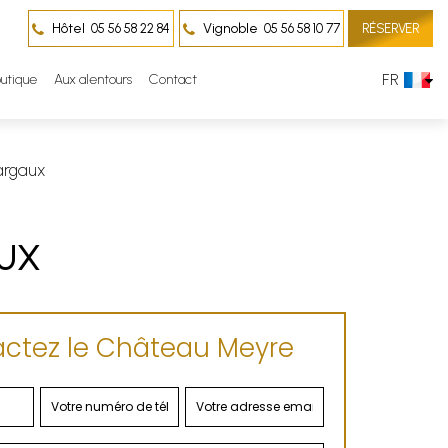
Hôtel
Vignoble
05 56 58 22 84
05 56 58 10 77
RÉSERVER
FR
utique
Aux alentours
Contact
Margaux
AUX
ctez le Château Meyre