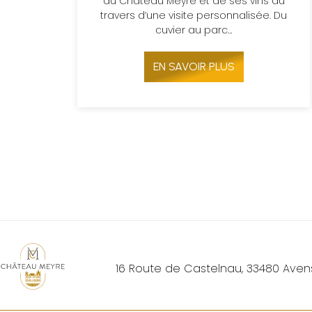
du Château Meyre et de ses vins au
travers d’une visite personnalisée. Du
cuvier au parc…
EN SAVOIR PLUS
16 Route de Castelnau,
33480
Aven