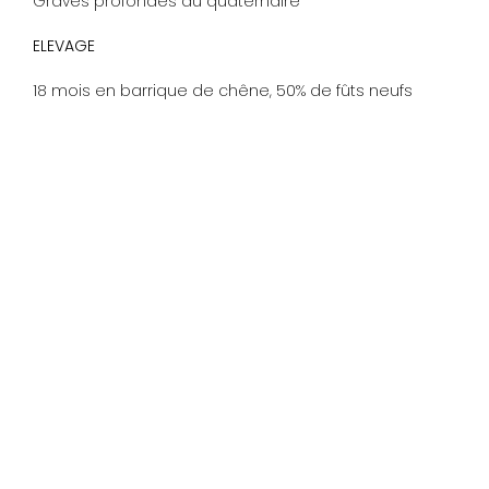
Graves profondes du quaternaire
ELEVAGE
18 mois en barrique de chêne, 50% de fûts neufs
CONSERVATION
15 à 20 ans
DÉGUSTATION
Ce Margaux à la couleur sombre présente une belle
complexité au nez. Des arômes des fruits noirs et
des notes toastées composent une palette
aromatique très élégante. La bouche est dense et
délicate à la fois; la précision de la trame tanique et
la puissance de la structure donnent une finale d’une
grande longueur.