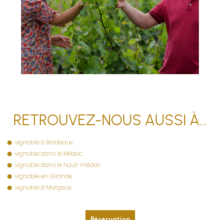
RETROUVEZ-NOUS AUSSI À…
vignoble à Bordeaux
vignoble dans le Médoc
vignoble dans le haut-médoc
vignoble en Gironde
vignoble à Margaux
Réservation