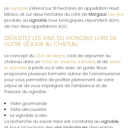
Le
vignoble
s'étend sur 18 hectares en appellation Haut-
Médoc, et sur deux hectares du côté de
Margaux
.
Les vins
produits au
vignoble
, tous biologiques, répondent donc
de ces deux appellations AOC.
DÉGUSTEZ LES VINS DU VIGNOBLE LORS DE
VOTRE SÉJOUR AU CHÂTEAU
Le concept du
Clos de Meyre
, c'est de séjourner au
château dans un
hôtel de charme 4 étoiles
, et de
visiter
le vignoble
à pieds ou à vélo avec un guide. Nous
proposons plusieurs formules autour de l'oenotourisme
pour vous permettre de profiter pleinement de votre
séjour et de vous imprégner de l'ambiance et de
l'histoire du vignoble :
Visite gourmande
Visite découverte
Le vignoble à vélo
La recherche du savoir-faire est constante au
vignoble
,
et nous proposons des
vins biologiques
d'exception.