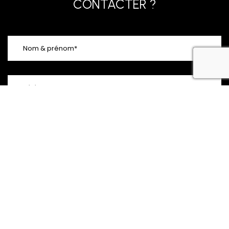
CONTACTER ?
recaptcha 
En soumettant ce formulaire, j'accepte que les
informations saisies soient exploitées dans le cadre de la
demande formulée et de la relation commerciale qui peut en
découler.