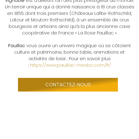
vignoble
est d’ailleurs l’un des plus prestigieux au monde.
Un terroir unique qui a donné naissance à 18 crus classés
en 1855 dont trois premiers (
Châteaux Lafite-Rothschild,
Latour et Mouton-Rothschild
), à un ensemble de crus
bourgeois et artisans ainsi qu’à la plus ancienne cave
coopérative de France « La Rose Pauillac ».
Pauillac
vous ouvre un
univers magique où se côtoient
culture et patrimoine, bonne table, animations et
activités de loisir...
Pour en savoir plus
:
https://www.pauillac-medoc.com/fr/
CONTACTEZ-NOUS